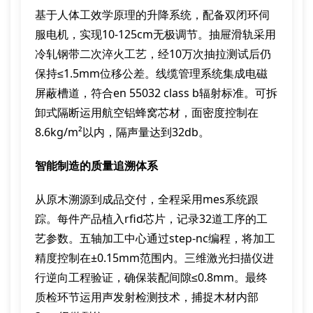
基于人体工效学原理的升降系统，配备双闭环伺
服电机，实现10-125cm无极调节。抽屉滑轨采用
冷轧钢带二次淬火工艺，经10万次抽拉测试后仍
保持≤1.5mm位移公差。线缆管理系统集成电磁
屏蔽槽道，符合en 55032 class b辐射标准。可拆
卸式隔断运用航空铝蜂窝芯材，面密度控制在
8.6kg/m²以内，隔声量达到32db。
智能制造的质量追溯体系
从原木溯源到成品交付，全程采用mes系统跟
踪。每件产品植入rfid芯片，记录32道工序的工
艺参数。五轴加工中心通过step-nc编程，将加工
精度控制在±0.15mm范围内。三维激光扫描仪进
行逆向工程验证，确保装配间隙≤0.8mm。最终
质检环节运用声发射检测技术，捕捉木材内部