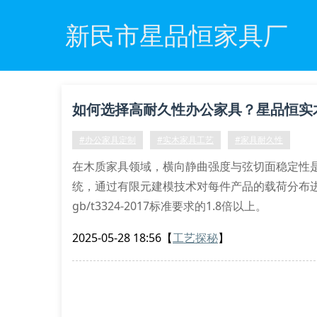
新民市星品恒家具厂
如何选择高耐久性办公家具？星品恒实
#办公家具定制
#实木家具工艺
#家具耐久性
在木质家具领域，横向静曲强度与弦切面稳定性
统，通过有限元建模技术对每件产品的载荷分布
gb/t3324-2017标准要求的1.8倍以上。
创新工艺的六大突破
2025-05-28 18:56
【
工艺探秘
】
水性漆封闭工艺：独创七涂三磨技术，漆膜厚度达1
指接集成材预处理：采用微波真空干燥技术，含水
结构强化系统：内置304不