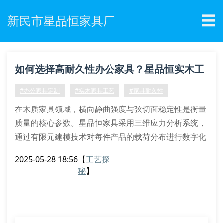
☰
新民市星品恒家具厂
如何选择高耐久性办公家具？星品恒实木工
艺解密
#办公家具定制
#实木家具工艺
#家具耐久性
在木质家具领域，横向静曲强度与弦切面稳定性是衡量
质量的核心参数。星品恒家具采用三维应力分析系统，
通过有限元建模技术对每件产品的载荷分布进行数字化
模拟，确保榫卯节点处的抗剪切系数达到gb/t3324-
2025-05-28 18:56
【
工艺探
2017标准要求的1.8倍以上。
秘
】
创新工艺的六大突破
水性漆封闭工艺：独创七涂三磨技术，漆膜厚度达
120μm
指接集成材预处理：采用微波真空干燥技术，含水率控